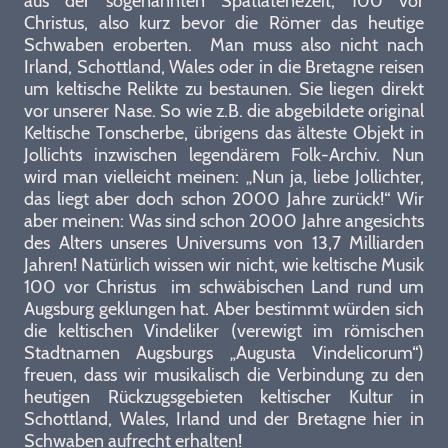
aus der sogenannten Spätlatenezeit, 100 vor
Christus, also kurz bevor die Römer das heutige
Schwaben eroberten. Man muss also nicht nach
Irland, Schottland, Wales oder in die Bretagne reisen
um keltische Relikte zu bestaunen. Sie liegen direkt
vor unserer Nase. So wie z.B. die abgebildete original
Keltische Tonscherbe, übrigens das älteste Objekt in
Jollichts inzwischen legendärem Folk-Archiv. Nun
wird man vielleicht meinen: „Nun ja, liebe Jollichter,
das liegt aber doch schon 2000 Jahre zurück!“ Wir
aber meinen: Was sind schon 2000 Jahre angesichts
des Alters unseres Universums von 13,7 Milliarden
Jahren! Natürlich wissen wir nicht, wie keltische Musik
100 vor Christus im schwäbischen Land rund um
Augsburg geklungen hat. Aber bestimmt würden sich
die keltischen Vindeliker (verewigt im römischen
Stadtnamen Augsburgs „Augusta Vindelicorum“)
freuen, dass wir musikalisch die Verbindung zu den
heutigen Rückzugsgebieten keltischer Kultur in
Schottland, Wales, Irland und der Bretagne hier in
Schwaben aufrecht erhalten!