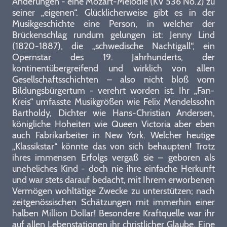
Änderungen - eine Mozart-Melodie (KV 536 No.2) zu
seiner „eigenen“. Glücklicherweise gibt es in der
Musikgeschichte eine Person, in welcher der
Brückenschlag rundum gelungen ist: Jenny Lind
(1820-1887), die „schwedische Nachtigall“, ein
Opernstar des 19. Jahrhunderts, der
kontinentübergreifend und wirklich von allen
Gesellschaftsschichten – also nicht bloß vom
Bildungsbürgertum - verehrt worden ist. Ihr „Fan-
Kreis“ umfasste Musikgrößen wie Felix Mendelssohn
Bartholdy, Dichter wie Hans-Christian Andersen,
königliche Hoheiten wie Queen Victoria aber eben
auch Fabrikarbeiter in New York. Welcher heutige
„Klassikstar“ könnte das von sich behaupten! Trotz
ihres immensen Erfolgs vergaß sie – geboren als
uneheliches Kind - doch nie ihre einfache Herkunft
und war stets darauf bedacht, mit Ihrem erworbenen
Vermögen wohltätige Zwecke zu unterstützen; nach
zeitgenössischen Schätzungen mit immerhin einer
halben Million Dollar! Besondere Kraftquelle war ihr
auf allen Lebenstationen ihr christlicher Glaube. Eine